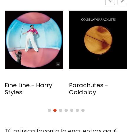
 Harry
Parachutes -
Folklore - T
Coldplay
Swift
Tú música favorita la encuentras aquí