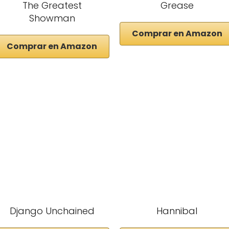
The Greatest
Grease
Showman
Comprar en Amazon
Comprar en Amazon
Django Unchained
Hannibal