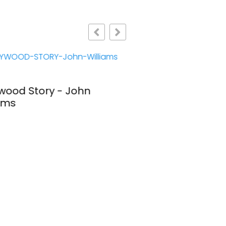
ywood Story - John
Barbie The Album
ams
Sonora