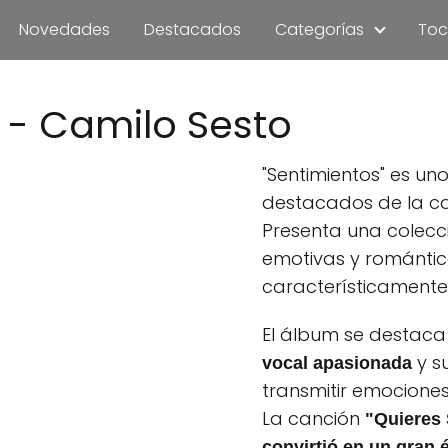
Novedades
Destacados
Categorías
Toc
 - Camilo Sesto
"Sentimientos" es u
destacados de la ca
Presenta una colecc
emotivas y romántic
característicamente
El álbum se destaca
y s
vocal apasionada
transmitir emociones
La canción
"Quieres 
convirtió en un gran 