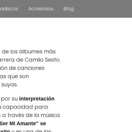
adiscos
Accesorios
Blog
no de los álbumes más
rrera de Camilo Sesto.
ión de canciones
as que son
 suyas.
 por su
interpretación
u capacidad para
 a través de la música.
Ser Mi Amante" se
y es una de las
éxito