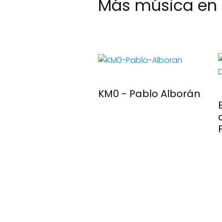
Más música en 
- Rosalía
KM0 - Pablo Alborán