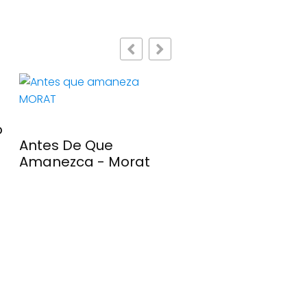
o
Antes De Que
Lugar Paraiso - Ni
Amanezca - Morat
Moliner