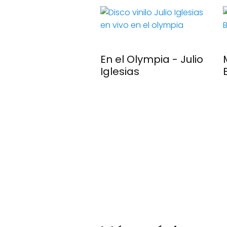
ndote A Los Ojos
En el Olympia - Julio
se Luis Perales
Iglesias