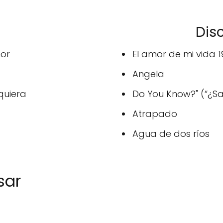
Disc
mor
El amor de mi vida 
Angela
quiera
Do You Know?" (“¿S
Atrapado
Agua de dos ríos
sar