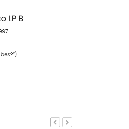
o LP B
1997
abes?”)