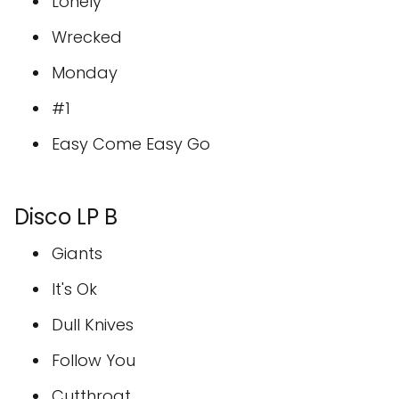
Lonely
Wrecked
Monday
#1
Easy Come Easy Go
Disco LP B
Giants
It's Ok
Dull Knives
Follow You
Cutthroat