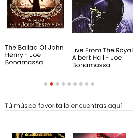
Nobody's Foo
Of John
Live From The Royal
Joanne Sha
Albert Hall - Joe
Taylor
a
Bonamassa
Tú música favorita la encuentras aquí