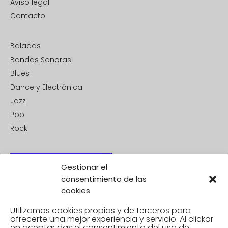
Aviso legal
Contacto
Baladas
Bandas Sonoras
Blues
Dance y Electrónica
Jazz
Pop
Rock
Gestionar el
consentimiento de las
cookies
Utilizamos cookies propias y de terceros para
ofrecerte una mejor experiencia y servicio. Al clickar
en aceptar
das el consentimiento del uso de