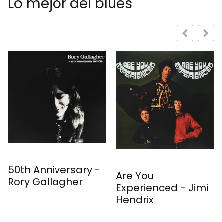
Lo mejor del blues
ary -
Are You
Experience Hen
er
Experienced - Jimi
- Jimi Hendrix
Hendrix