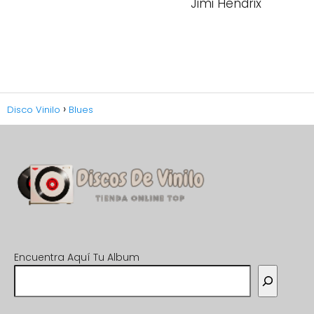
Jimi Hendrix
Disco Vinilo
Blues
Encuentra Aquí Tu Album