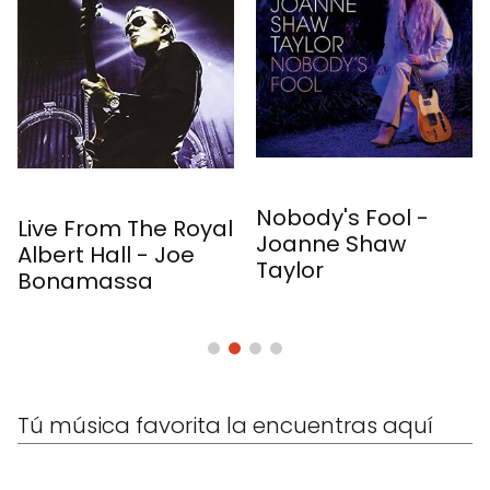
The Blues 
Nobody's Fool -
 The Royal
Joanne S
Joanne Shaw
l - Joe
Taylor
Taylor
ssa
Tú música favorita la encuentras aquí