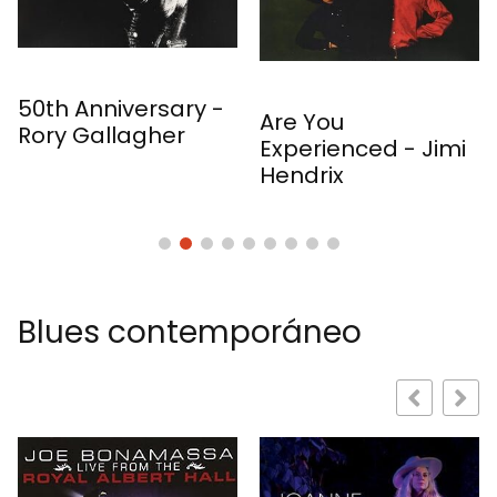
versary -
Are You
Experience
agher
Experienced - Jimi
- Jimi Hend
Hendrix
Blues contemporáneo