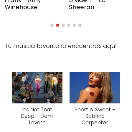
Divide ÷ - Ed
Harry's House
Sheeran
Harry Styles
Tú música favorita la encuentras aquí
It’s Not That
Short n' Sweet -
Deep - Demi
Sabrina
Lovato
Carpenter