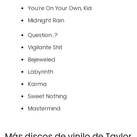
You're On Your Own, Kid
Midnight Rain
Question...?
Vigilante Shit
Bejeweled
Labyrinth
Karma
Sweet Nothing
Mastermind
Más discos de vinilo de Taylor